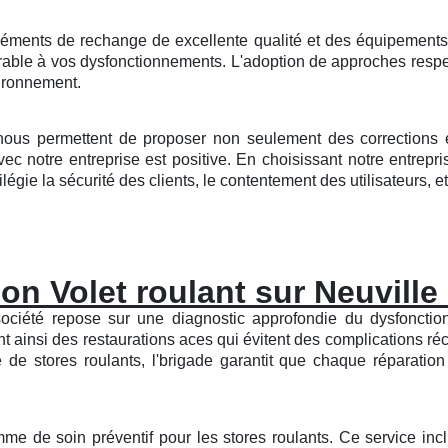
éments de rechange de excellente qualité et des équipements 
durable à vos dysfonctionnements. L'adoption de approches res
vironnement.
nous permettent de proposer non seulement des corrections eff
c notre entreprise est positive. En choisissant notre entrep
égie la sécurité des clients, le contentement des utilisateurs, et
on Volet roulant sur Neuville
société repose sur une diagnostic approfondie du dysfonction
nt ainsi des restaurations aces qui évitent des complications r
 stores roulants, l'brigade garantit que chaque réparation 
mme de soin préventif pour les stores roulants. Ce service inc