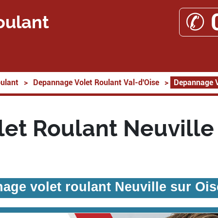
✆ 
oulant
ulant
>
Depannage Volet Roulant Val-d'Oise
>
Depannage Vo
et Roulant Neuville 
age volet roulant Neuville sur Ois