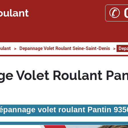
✆ 
oulant
ulant
>
Depannage Volet Roulant Seine-Saint-Denis
>
Depa
e Volet Roulant Pan
épannage volet roulant Pantin 935