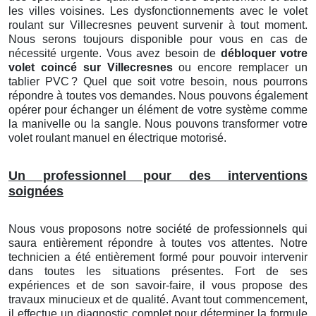
les villes voisines. Les dysfonctionnements avec le volet
roulant sur Villecresnes peuvent survenir à tout moment.
Nous serons toujours disponible pour vous en cas de
nécessité urgente. Vous avez besoin de
débloquer votre
volet coincé sur Villecresnes
ou encore remplacer un
tablier PVC
? Quel que soit votre besoin, nous pourrons
r
é
pondre
à
toutes vos demandes. Nous pouvons
é
galement
op
é
rer pour
é
changer un
é
l
é
ment de votre syst
è
me comme
la manivelle ou la sangle. Nous pouvons transformer votre
volet roulant manuel en
é
lectrique motoris
é
.
Un professionnel pour des interventions
soignées
Nous vous proposons notre société de professionnels qui
saura entièrement répondre à toutes vos attentes. Notre
technicien a été entièrement formé pour pouvoir intervenir
dans toutes les situations présentes. Fort de ses
expériences et de son savoir-faire, il vous propose des
travaux minucieux et de qualité. Avant tout commencement,
il effectue un diagnostic complet pour déterminer la formule