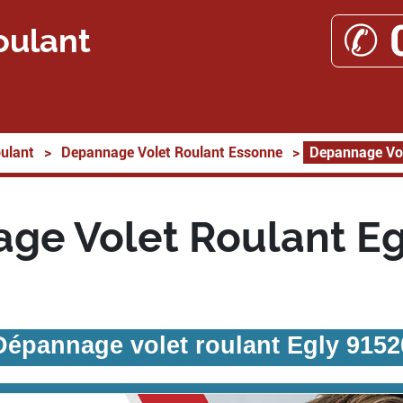
✆ 
oulant
ulant
>
Depannage Volet Roulant Essonne
>
Depannage Vol
ge Volet Roulant Eg
Dépannage volet roulant Egly 9152