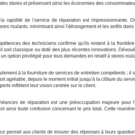
ie des stores et préservant ainsi les économies des consommateu
a rapidité de l'service de réparation est impressionnante. Di
tores roulants, minimisant ainsi l'dérangement et les arrêts da
pétences des techniciens confirme qu'ils restent à la frontière 
qu'il soit classique ou doté des plus récentes innovations. Dévoué à
n option privilégié pour tous demandes en relatif à stores roul
ement à la fourniture de services de entretien compétents ; il s’
it agréable, depuis le moment initial jusqu'à la clôture du servi
erts reflètent leur vision centrée sur le client.
chéances de réparation est une préoccupation majeure pour l’s
t ainsi toute confusion concernant le prix total. Cette manière
nce permet aux clients de trouver des réponses à leurs question