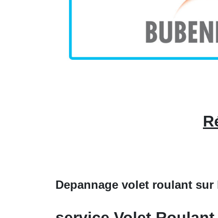
Ré
Depannage volet roulant sur 
service Volet Roulant