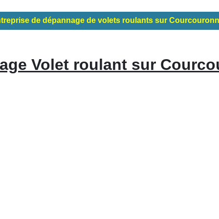
treprise de dépannage de volets roulants sur Courcouron
ge Volet roulant sur Courc