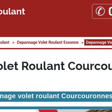
✆ 
oulant
ulant
>
Depannage Volet Roulant Essonne
>
Depannage Vol
let Roulant Courco
nage volet roulant Courcouronnes