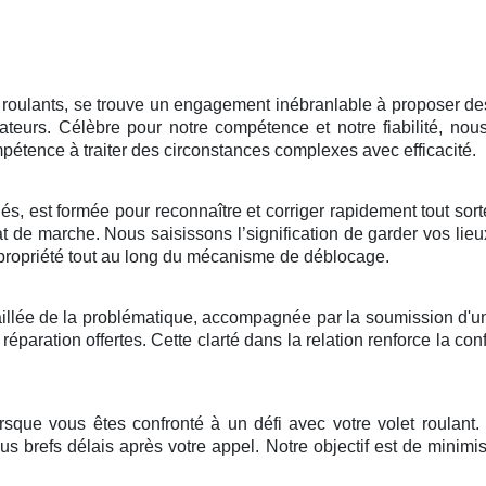
 roulants, se trouve un engagement inébranlable à proposer des
teurs. Célèbre pour notre compétence et notre fiabilité, nou
tence à traiter des circonstances complexes avec efficacité.
iés, est formée pour reconnaître et corriger rapidement tout sor
t de marche. Nous saisissons l’signification de garder vos lieu
re propriété tout au long du mécanisme de déblocage.
llée de la problématique, accompagnée par la soumission d'un de
éparation offertes. Cette clarté dans la relation renforce la conf
rsque vous êtes confronté à un défi avec votre volet roulant
us brefs délais après votre appel. Notre objectif est de minimise