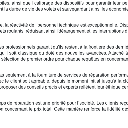
es, ainsi que l'calibrage des dispositifs pour garantir leur 
ant la durée de vie des volets et sauvegardant ainsi les économie
a réactivité de l'personnel technique est exceptionnelle. Dispo
ets roulants, réduisant ainsi l'dérangement et les interruptions d
es professionnels garantit qu'ils restent à la frontière des dern
, qu'il soit classique ou doté des nouvelles avancées. Attaché à l
sélection de premier ordre pour chaque requêtes en concernant 
as seulement à la fourniture de services de réparation performan
c le client soit agréable, depuis le moment initial jusqu'à la 
roposer des conseils précis et experts reflètent leur éthique cent
mps de réparation est une priorité pour l’société. Les clients re
n concernant le prix total. Cette manière renforce la fidélité 