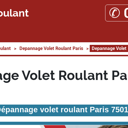
✆ 
oulant
ulant
>
Depannage Volet Roulant Paris
>
Depannage Volet 
e Volet Roulant Pa
épannage volet roulant Paris 750