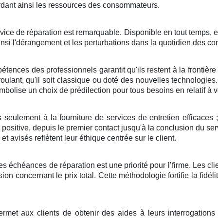
ardant ainsi les ressources des consommateurs.
rvice de réparation est remarquable. Disponible en tout temps, e
ainsi l'dérangement et les perturbations dans la quotidien des 
tences des professionnels garantit qu'ils restent à la frontière
t roulant, qu'il soit classique ou doté des nouvelles technologies
bolise un choix de prédilection pour tous besoins en relatif à v
seulement à la fourniture de services de entretien efficaces ; i
t positive, depuis le premier contact jusqu'à la conclusion du ser
t avisés reflètent leur éthique centrée sur le client.
 les échéances de réparation est une priorité pour l’firme. Les cl
on concernant le prix total. Cette méthodologie fortifie la fidél
ermet aux clients de obtenir des aides à leurs interrogations 