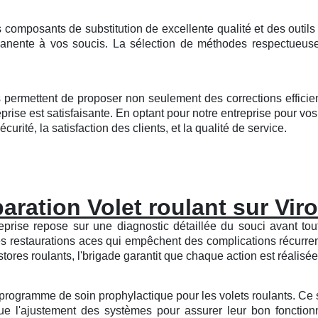
es composants de substitution de excellente qualité et des outil
manente à vos soucis. La sélection de méthodes respectueus
s permettent de proposer non seulement des corrections efficie
eprise est satisfaisante. En optant pour notre entreprise pour 
urité, la satisfaction des clients, et la qualité de service.
aration Volet roulant sur Viro
rise repose sur une diagnostic détaillée du souci avant toute i
des restaurations aces qui empêchent des complications récurr
ores roulants, l'brigade garantit que chaque action est réalisée
un programme de soin prophylactique pour les volets roulants. Ce
que l'ajustement des systèmes pour assurer leur bon fonctio