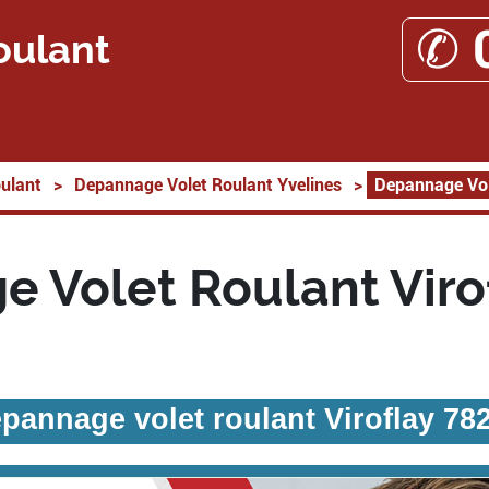
✆ 
oulant
ulant
>
Depannage Volet Roulant Yvelines
>
Depannage Vol
 Volet Roulant Viro
pannage volet roulant Viroflay 78