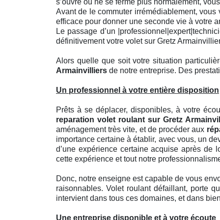
s’ouvre ou ne se ferme plus normalement, vous 
Avant de le commuter irrémédiablement, vous vo
efficace pour donner une seconde vie à votre a
Le passage d’un |professionnel|expert|technici
définitivement votre volet sur Gretz Armainvillie
Alors quelle que soit votre situation particul
Armainvilliers
de notre entreprise. Des prestatio
Un professionnel à votre entière disposition
Prêts à se déplacer, disponibles, à votre éco
reparation volet roulant sur Gretz Armainvil
aménagement très vite, et de procéder aux
rép
importance certaine à établir, avec vous, un d
d’une expérience certaine acquise après de lo
cette expérience et tout notre professionnalisme
Donc, notre enseigne est capable de vous envoy
raisonnables. Volet roulant défaillant, porte 
intervient dans tous ces domaines, et dans bien
Une entreprise disponible et à votre écoute