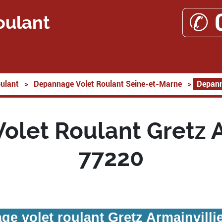
✆ 
oulant
ulant
>
Depannage Volet Roulant Seine-et-Marne
>
Depann
let Roulant Gretz A
77220
e volet roulant Gretz Armainvilli