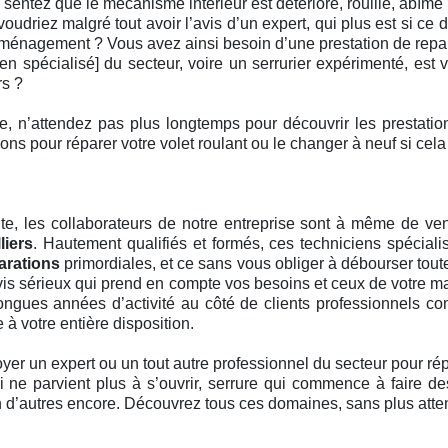
sentez que le mécanisme intérieur est détérioré, rouillé, abîmé
udriez malgré tout avoir l’avis d’un expert, qui plus est si ce
ménagement ? Vous avez ainsi besoin d’une prestation de repara
en spécialisé] du secteur, voire un serrurier expérimenté, est
rs ?
ière, n’attendez pas plus longtemps pour découvrir les prestati
ns pour réparer votre volet roulant ou le changer à neuf si cela e
ute, les collaborateurs de notre entreprise sont à même de ven
liers
. Hautement qualifiés et formés, ces techniciens spécialis
arations
primordiales, et ce sans vous obliger à débourser tou
evis sérieux qui prend en compte vos besoins et ceux de votre m
ngues années d’activité au côté de clients professionnels com
 à votre entière disposition.
er un expert ou un tout autre professionnel du secteur pour répo
qui ne parvient plus à s’ouvrir, serrure qui commence à faire 
 d’autres encore. Découvrez tous ces domaines, sans plus attend